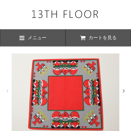
メニュー
カートを見る
お知らせ・
、下記の期間につきまして夏季休業とさせていただきます。 期間中は
いただけますが、ご対応が8月17日以降にさせていただく場合がござい
おかけ致しますが、何卒ご了承くださいますよう お願い申し上げます