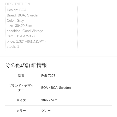
DESCRIPTION
イバシーポリシー
Design: BOA
Brand: BOA, Sweden
Color: Gray
size: 30×29.5cm
ルマガジン
condition: Good Vintage
item ID: 96475353
price: 1,324円(税込)(JPY)
アカウント
stock: 1
い合わせ
その他の詳細情報
型番
FAB-7297
ブランド・デザイ
・
ナー
サイズ
カラー