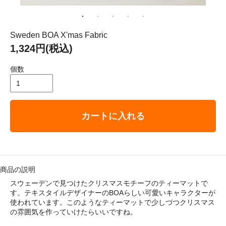
： 平成29年8月11日（金）－ 8月16日（水）
ゴリ メニュ
Sweden BOA X'mas Fabric
1,324円(税込)
テーブルウェア
個数
ホーム＆インテリア
カートに入れる
ファブリック
アート・カルチャー
商品の説明
スウェーデンで見つけたクリスマスモチーフのティーマットで
す。テキスタイルデザイナーのBOAらしい可愛いキャラクターが
使われています。このようなティーマットで少しづつクリスマス
の雰囲気を作っていけたらいいですね。
い・配送について