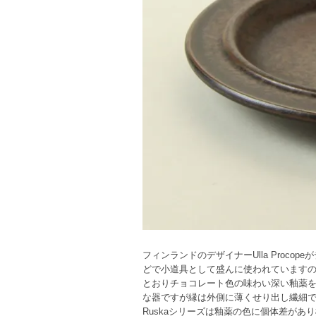
フィンランドのデザイナーUlla Proc
どで小道具として盛んに使われています
とおりチョコレート色の味わい深い釉薬
な器ですが縁は外側に薄くせり出し繊細
Ruskaシリーズは釉薬の色に個体差が