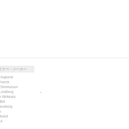
イナー・メーカー
 Hoglund
Franck
 Simmulson
 Lindberg
RSS
/
ATOM
o Wirkkala
BIA
avsberg
a
trand
MA