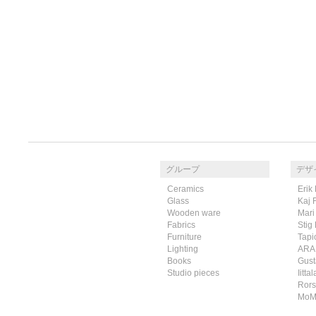
グループ
デザ
Ceramics
Erik
Glass
Kaj 
Wooden ware
Mari
Fabrics
Stig
Furniture
Tapi
Lighting
ARA
Books
Gust
Studio pieces
Iittal
Rors
Mo