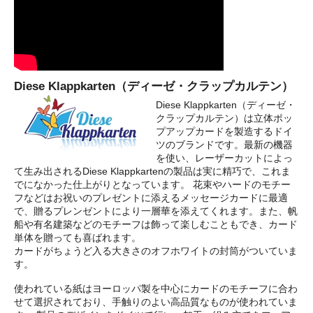
イバシーポリシー
ルマガジン
Diese Klappkarten（ディーゼ・クラップカルテン）
Diese Klappkarten（ディーゼ・
アカウント
クラップカルテン）は立体ポッ
プアップカードを製造するドイ
ツのブランドです。最新の機器
を使い、レーザーカットによっ
い合わせ
て生み出されるDiese Klappkartenの製品は実に精巧で、これま
でになかった仕上がりとなっています。 花束やハードのモチー
フなどはお祝いのプレゼントに添えるメッセージカードに最適
で、贈るプレンゼントにより一層華を添えてくれます。また、帆
船や有名建築などのモチーフは飾って楽しむこともでき、カード
単体を贈っても喜ばれます。
カードがちょうど入る大きさのオフホワイトの封筒がついていま
す。
使われている紙はヨーロッパ製を中心にカードのモチーフに合わ
せて選択されており、手触りのよい高品質なものが使われていま