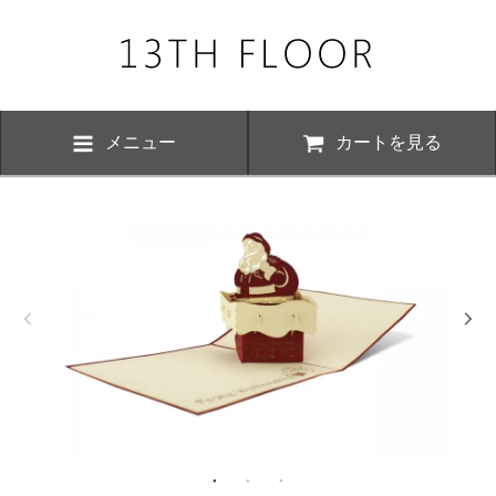
メニュー
カートを見る
お知らせ・
、下記の期間につきまして夏季休業とさせていただきます。 期間中は
いただけますが、ご対応が8月17日以降にさせていただく場合がござい
おかけ致しますが、何卒ご了承くださいますよう お願い申し上げます