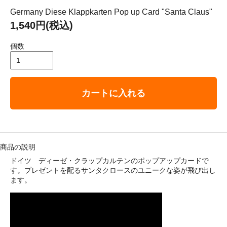
： 平成29年8月11日（金）－ 8月16日（水）
Germany Diese Klappkarten Pop up Card "Santa Claus"
1,540円(税込)
ゴリ メニュ
個数
テーブルウェア
ホーム＆インテリア
カートに入れる
ファブリック
アート・カルチャー
商品の説明
ドイツ ディーゼ・クラップカルテンのポップアップカードで
す。プレゼントを配るサンタクロースのユニークな姿が飛び出し
ます。
い・配送について