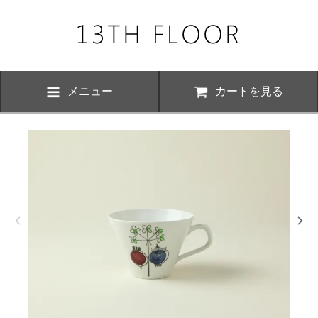
メニュー
カートを見る
お知らせ・
、下記の期間につきまして夏季休業とさせていただきます。 期間中は
いただけますが、ご対応が8月17日以降にさせていただく場合がござい
おかけ致しますが、何卒ご了承くださいますよう お願い申し上げます