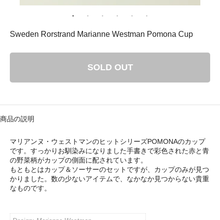
： 平成29年8月11日（金）－ 8月16日（水）
ゴリ メニュ
Sweden Rorstrand Marianne Westman Pomona Cup
テーブルウェア
SOLD OUT
ホーム＆インテリア
ファブリック
商品の説明
アート・カルチャー
マリアンヌ・ウェストマンのヒットシリーズPOMONAのカップ
です。すっかりお馴染みになりました手書きで彩色された赤と青
の野菜柄がカップの側面に配されています。
もともとはカップ＆ソーサーのセットですが、カップのみが見つ
かりました。数の少ないアイテムで、なかなか見つからない貴重
なものです。
い・配送について