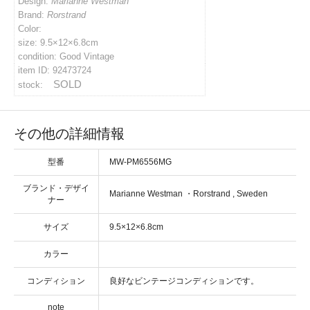
Design:
Marianne Westman
Brand:
Rorstrand
イバシーポリシー
Color:
size: 9.5×12×6.8cm
condition: Good Vintage
ルマガジン
item ID: 92473724
SOLD
stock:
アカウント
その他の詳細情報
い合わせ
型番
MW-PM6556MG
ブランド・デザイ
・
ナー
サイズ
カラー
コンディション
note