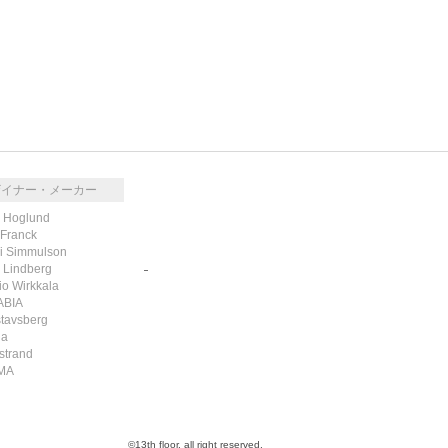
ザイナー・メーカー
k Hoglund
 Franck
i Simmulson
g Lindberg
RSS
/
ATOM
io Wirkkala
ABIA
tavsberg
la
strand
MA
©13th floor. all right reserved.