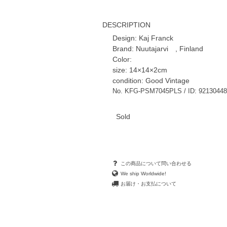
DESCRIPTION
Design: Kaj Franck
Brand: Nuutajarvi , Finland
Color:
size: 14×14×2cm
condition: Good Vintage
No. KFG-PSM7045PLS / ID: 92130448
Sold
この商品について問い合わせる
We ship Worldwide!
お届け・お支払について