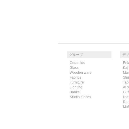
グループ
デ
Ceramics
Eri
Glass
Kaj
Wooden ware
Mar
Fabrics
Sti
Furniture
Tap
Lighting
AR
Books
Gus
Studio pieces
Iitta
Ror
Mo