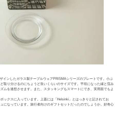
kがデザインしたガラス製テーブルウェアPRISMAシリーズのプレートです。小ぶ
など取り分けるのにちょうど良いくらいのサイズです。平坦になった縁と窪み
リズムを連想させます。また、スタッキングもスマートにでき、実用面でもよ
ックスに入っています。上蓋には「Helsinki」とはっきりと記されてお
ジュになっています。旅行者向けのギフトセットだったのでしょうか。好奇心