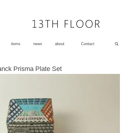
items
news
about
Contact
ranck Prisma Plate Set