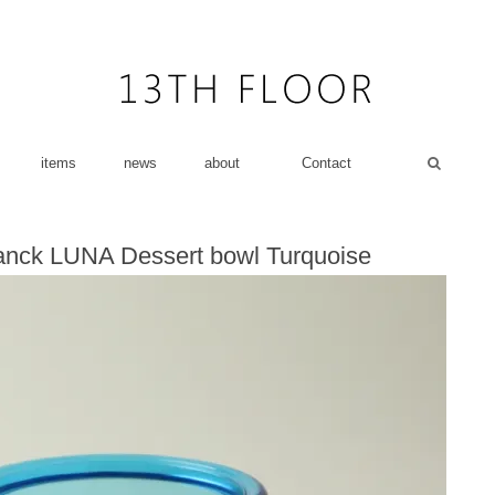
items
news
about
Contact
ranck LUNA Dessert bowl Turquoise