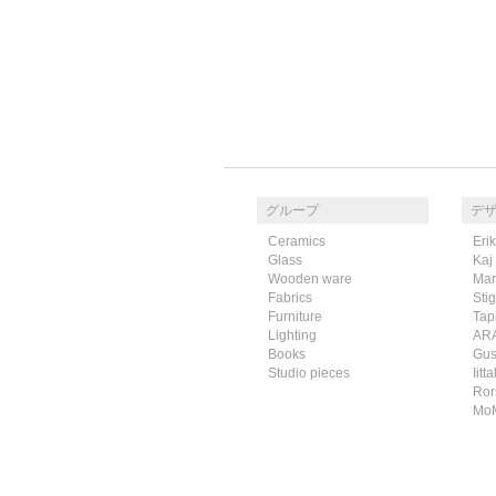
グループ
デ
Ceramics
Eri
Glass
Kaj
Wooden ware
Mar
Fabrics
Sti
Furniture
Tap
Lighting
AR
Books
Gus
Studio pieces
Iitta
Ror
Mo