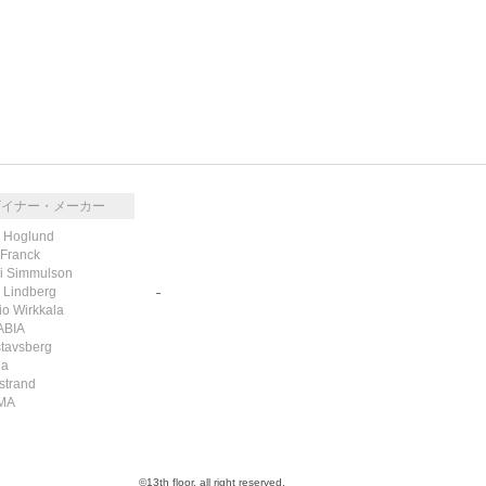
ザイナー・メーカー
k Hoglund
 Franck
i Simmulson
g Lindberg
RSS
/
ATOM
io Wirkkala
ABIA
tavsberg
la
strand
MA
©13th floor. all right reserved.