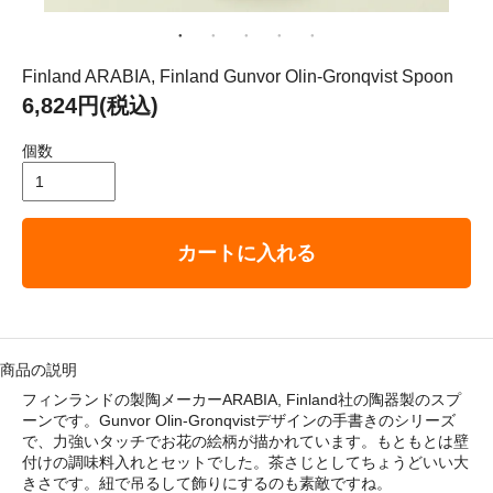
： 平成29年8月11日（金）－ 8月16日（水）
ゴリ メニュ
Finland ARABIA, Finland Gunvor Olin-Gronqvist Spoon
6,824円(税込)
テーブルウェア
個数
ホーム＆インテリア
カートに入れる
ファブリック
アート・カルチャー
商品の説明
フィンランドの製陶メーカーARABIA, Finland社の陶器製のスプ
ーンです。Gunvor Olin-Gronqvistデザインの手書きのシリーズ
で、力強いタッチでお花の絵柄が描かれています。もともとは壁
付けの調味料入れとセットでした。茶さじとしてちょうどいい大
い・配送について
きさです。紐で吊るして飾りにするのも素敵ですね。