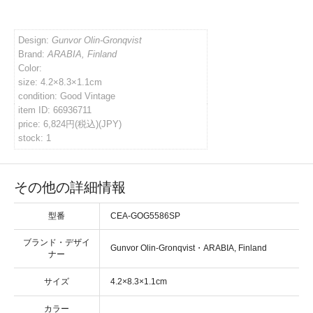
イバシーポリシー
Design:
Gunvor Olin-Gronqvist
Brand:
ARABIA, Finland
Color:
ルマガジン
size: 4.2×8.3×1.1cm
condition: Good Vintage
item ID: 66936711
アカウント
price: 6,824円(税込)(JPY)
stock: 1
い合わせ
その他の詳細情報
型番
CEA-GOG5586SP
ブランド・デザイ
・
ナー
サイズ
カラー