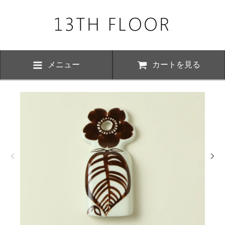
メニュー
カートを見る
お知らせ・
、下記の期間につきまして夏季休業とさせていただきます。 期間中は
いただけますが、ご対応が8月17日以降にさせていただく場合がござい
おかけ致しますが、何卒ご了承くださいますよう お願い申し上げます