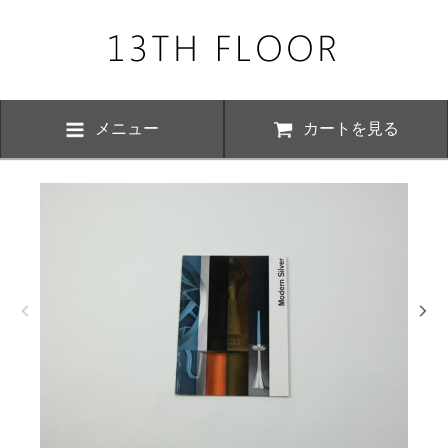
メニュー
カートを見る
お知らせ・
、下記の期間につきまして夏季休業とさせていただきます。 期間中は
いただけますが、ご対応が8月17日以降にさせていただく場合がござい
おかけ致しますが、何卒ご了承くださいますよう お願い申し上げます