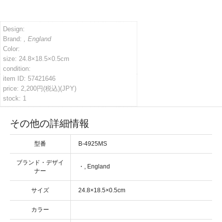
イバシーポリシー
Design:
Brand:
, England
Color:
ルマガジン
size: 24.8×18.5×0.5cm
condition:
item ID: 57421646
アカウント
price: 2,200円(税込)(JPY)
stock: 1
い合わせ
その他の詳細情報
型番
B-4925MS
ブランド・デザイ
・
ナー
サイズ
カラー