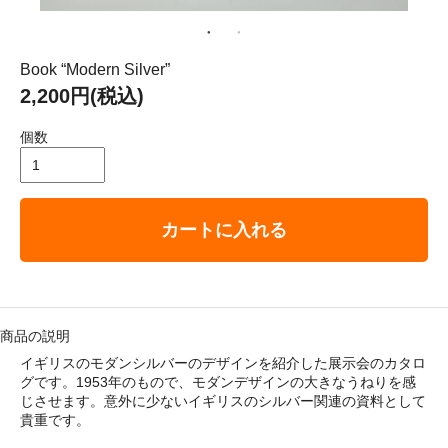
： 平成29年8月11日（金）－ 8月16日（水）
ゴリ メニュ
Book “Modern Silver”
2,200円(税込)
テーブルウェア
個数
ホーム＆インテリア
カートに入れる
ファブリック
アート・カルチャー
商品の説明
イギリスのモダンシルバーのデザインを紹介した展示会のカタロ
グです。1953年のもので、モダンデザインの大きなうねりを感
じさせます。意外に少ないイギリスのシルバー関連の資料として
貴重です。
い・配送について