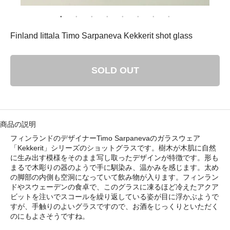
： 平成29年8月11日（金）－ 8月16日（水）
ゴリ メニュ
Finland Iittala Timo Sarpaneva Kekkerit shot glass
テーブルウェア
SOLD OUT
ホーム＆インテリア
ファブリック
商品の説明
フィンランドのデザイナーTimo Sarpanevaのガラスウェア
アート・カルチャー
「Kekkerit」シリーズのショットグラスです。樹木が木肌に自然
に生み出す模様をそのまま写し取ったデザインが特徴です。形も
まるで木彫りの器のようで手に馴染み、温かみを感じます。太め
の脚部の内側も空洞になっていて飲み物が入ります。フィンラン
ドやスウェーデンの食卓で、このグラスに凍るほど冷えたアクア
ビットを注いでスコールを繰り返している姿が目に浮かぶようで
すが、手触りのよいグラスですので、お酒をじっくりといただく
い・配送について
のにもよさそうですね。