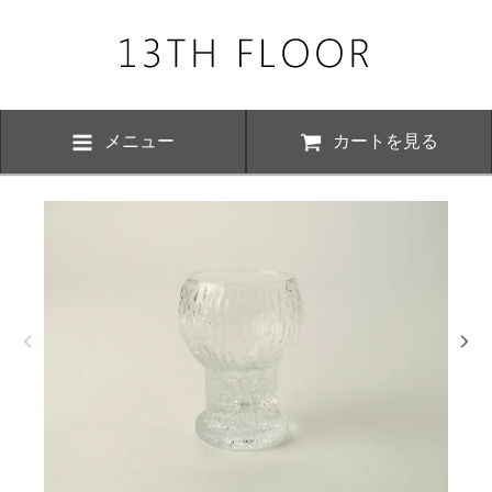
メニュー
カートを見る
お知らせ・
、下記の期間につきまして夏季休業とさせていただきます。 期間中は
いただけますが、ご対応が8月17日以降にさせていただく場合がござい
おかけ致しますが、何卒ご了承くださいますよう お願い申し上げます