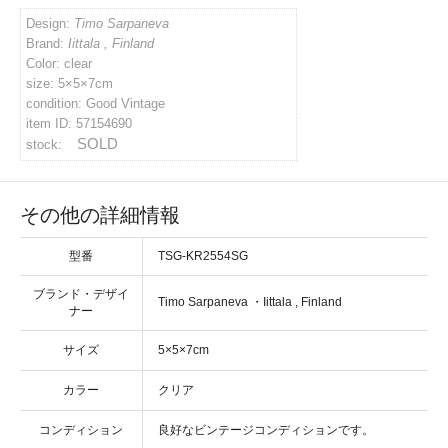
Design:
Timo Sarpaneva
イバシーポリシー
Brand:
Iittala , Finland
Color: clear
size: 5×5×7cm
ルマガジン
condition: Good Vintage
item ID: 57154690
SOLD
stock:
アカウント
その他の詳細情報
い合わせ
型番
TSG-KR2554SG
ブランド・デザイ
・
ナー
サイズ
カラー
コンディション