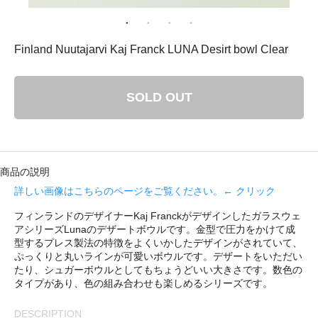
： 平成29年8月11日（金）－ 8月16日（水）
ゴリ メニュ
Finland Nuutajarvi Kaj Franck LUNA Desirt bowl Clear
テーブルウェア
SOLD OUT
ホーム＆インテリア
ファブリック
商品の説明
詳しい画像はこちらのページをご覧ください。← クリック
アート・カルチャー
フィンランドのデザイナーKaj Franckがデザインしたガラスウェ
アシリーズLunaのデザートボウルです。金型で圧力をかけて成
型するプレス製法の特徴をよくいかしたデザインがされていて、
ぷっくりと丸いラインが可愛いボウルです。デザートをいただい
たり、シュガーボウルとしてもちょうどいい大きさです。数色の
タイプがあり、色の組み合わせも楽しめるシリーズです。
い・配送について
DESCRIPTION