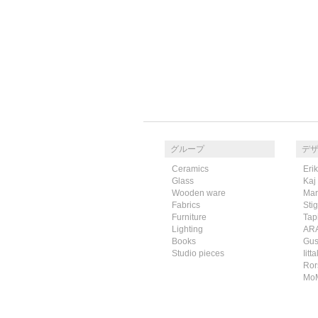
グループ
デ
Ceramics
Eri
Glass
Kaj
Wooden ware
Mar
Fabrics
Sti
Furniture
Tap
Lighting
AR
Books
Gus
Studio pieces
Iitta
Ror
Mo