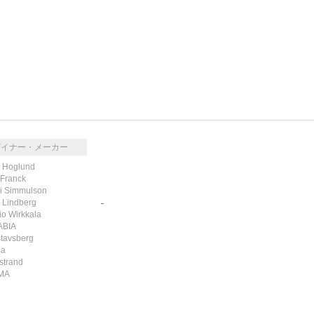
ザイナー・メーカー
k Hoglund
 Franck
i Simmulson
g Lindberg
RSS
/
ATOM
io Wirkkala
ABIA
tavsberg
la
strand
MA