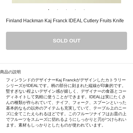
： 平成29年8月11日（金）－ 8月16日（水）
ゴリ メニュ
Finland Hackman Kaj Franck IDEAL Cutlery Fruits Knife
テーブルウェア
SOLD OUT
ホーム＆インテリア
ファブリック
商品の説明
フィンランドのデザイナーKaj Franckがデザインしたカトラリー
アート・カルチャー
シリーズがIDEALです。柄の部分に刻まれた縦線が印象的です。
堅すぎない程よいデザイン感が嬉しく、デザイナーの食器とコー
ディネイトして気軽に使うことができます。IDEALは実にたくさ
んの種類が作られていて、ナイフ、フォーク、スプーンといった
基本的なもの以外のアイテムも充実していて、テーブル上のニー
ズに全てこたえられるほどです。このフルーツナイフはお皿の上
でフルーツをスムーズに切れるようにしっかりと刃がつけられい
い・配送について
ます。素材もしっかりとしたものが使われています。