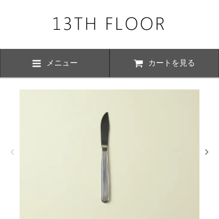
メニュー
カートを見る
お知らせ・
、下記の期間につきまして夏季休業とさせていただきます。 期間中は
いただけますが、ご対応が8月17日以降にさせていただく場合がござい
おかけ致しますが、何卒ご了承くださいますよう お願い申し上げます