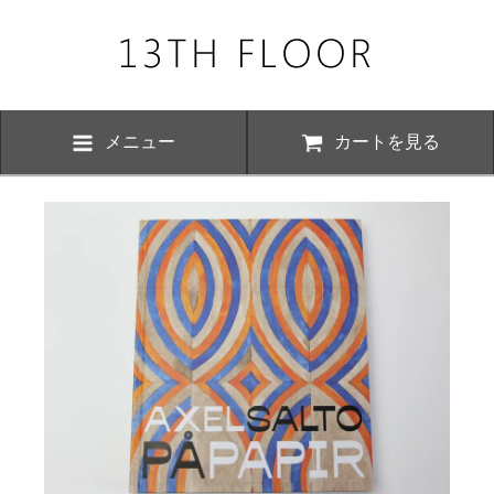
メニュー
カートを見る
お知らせ・
、下記の期間につきまして夏季休業とさせていただきます。 期間中は
いただけますが、ご対応が8月17日以降にさせていただく場合がござい
おかけ致しますが、何卒ご了承くださいますよう お願い申し上げます