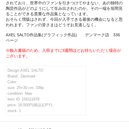
されており、世界中のファンを引きつけてやまない、あの独特の
陶芸作品がどのようにして生み出されたのか。その一端を垣間見
イバシーポリシー
ることができる貴重な作品集となっています。
おそらく増版はされず、今回が入手できる最後の機会になると思
われます。ファンの皆さまはどうぞお見逃しなく。
ルマガジン
AXEL SALTO作品集(グラフィック作品) デンマーク語 336
ページ
アカウント
※輸入書籍のため、入荷までに3週間ほどお待ちいただく場合が
ございます。
い合わせ
Design:
AXEL SALTO
Brand:
, Denmark
Color:
size: 25×30 cm, 336p
condition: New
item ID: 156111878
price: 18,000円(税込)(JPY)
stock: 1