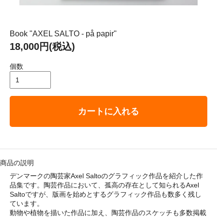
： 平成29年8月11日（金）－ 8月16日（水）
ゴリ メニュ
Book "AXEL SALTO - på papir"
18,000円(税込)
テーブルウェア
個数
ホーム＆インテリア
カートに入れる
ファブリック
アート・カルチャー
商品の説明
デンマークの陶芸家Axel Saltoのグラフィック作品を紹介した作
品集です。陶芸作品において、孤高の存在として知られるAxel
Saltoですが、版画を始めとするグラフィック作品も数多く残し
ています。
い・配送について
動物や植物を描いた作品に加え、陶芸作品のスケッチも多数掲載