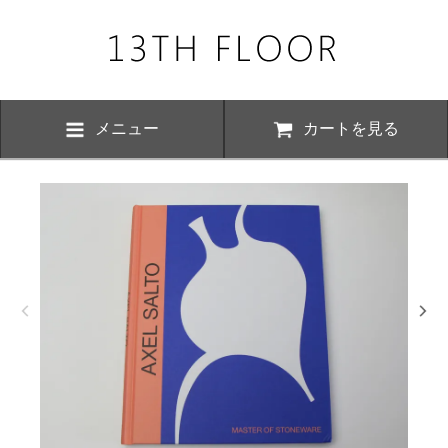
メニュー
カートを見る
お知らせ・
、下記の期間につきまして夏季休業とさせていただきます。 期間中は
いただけますが、ご対応が8月17日以降にさせていただく場合がござい
おかけ致しますが、何卒ご了承くださいますよう お願い申し上げます