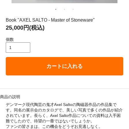
： 平成29年8月11日（金）－ 8月16日（水）
ゴリ メニュ
Book "AXEL SALTO - Master of Stoneware"
25,000円(税込)
テーブルウェア
個数
ホーム＆インテリア
カートに入れる
ファブリック
アート・カルチャー
商品の説明
デンマーク現代陶芸の鬼才Axel Saltoの陶磁器作品の作品集で
す。同名の展示会のカタログで、美しい写真で多くの作品が紹介
されています。長らく、Axel Salto作品についての資料は入手困
難でしたので、待望の一冊ではないでしょうか。
い・配送について
ファンの皆さまは、この機会をどうぞお見逃しなく。