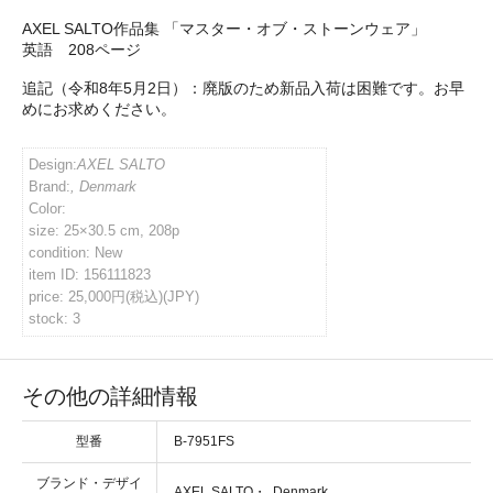
AXEL SALTO作品集 「マスター・オブ・ストーンウェア」
イバシーポリシー
英語 208ページ
追記（令和8年5月2日）：廃版のため新品入荷は困難です。お早
めにお求めください。
ルマガジン
Design:
AXEL SALTO
アカウント
Brand:
, Denmark
Color:
size: 25×30.5 cm, 208p
い合わせ
condition: New
item ID: 156111823
price: 25,000円(税込)(JPY)
stock: 3
その他の詳細情報
型番
B-7951FS
ブランド・デザイ
・