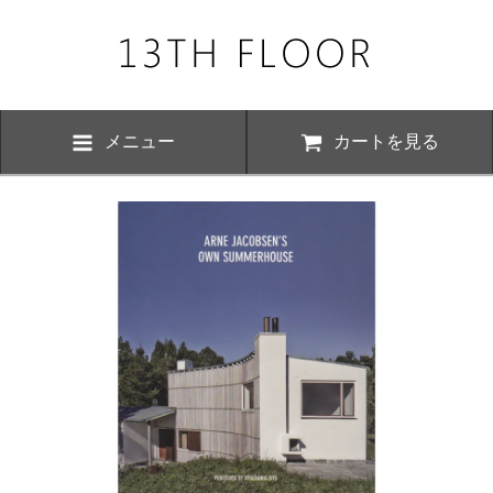
メニュー
カートを見る
お知らせ・
、下記の期間につきまして夏季休業とさせていただきます。 期間中は
いただけますが、ご対応が8月17日以降にさせていただく場合がござい
おかけ致しますが、何卒ご了承くださいますよう お願い申し上げます