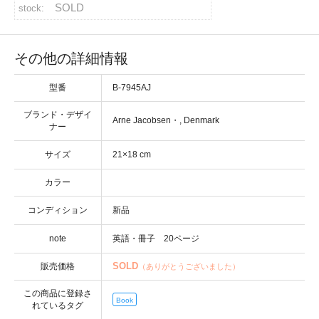
SOLD
stock:
イバシーポリシー
その他の詳細情報
ルマガジン
型番
B-7945AJ
ブランド・デザイ
アカウント
・
ナー
サイズ
い合わせ
カラー
コンディション
note
SOLD
販売価格
（ありがとうございました）
この商品に登録さ
Book
れているタグ