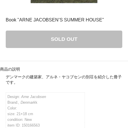
： 平成29年8月11日（金）－ 8月16日（水）
ゴリ メニュ
Book "ARNE JACOBSEN’S SUMMER HOUSE"
テーブルウェア
SOLD OUT
ホーム＆インテリア
ファブリック
商品の説明
デンマークの建築家、アルネ・ヤコブセンの別荘を紹介した冊子
アート・カルチャー
です。
Design:
Arne Jacobsen
Brand:
, Denmark
k
Color:
size: 21×18 cm
condition: New
い・配送について
item ID: 150166563