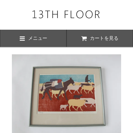
メニュー
カートを見る
お知らせ・
、下記の期間につきまして夏季休業とさせていただきます。 期間中は
いただけますが、ご対応が8月17日以降にさせていただく場合がござい
おかけ致しますが、何卒ご了承くださいますよう お願い申し上げます