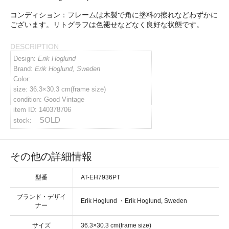
コンディション：
イバシーポリシー
DESCRIPTION
ルマガジン
Design:
Erik Hoglund
Brand:
Erik Hoglund, Sweden
Color:
アカウント
size: 36.3×30.3 cm(frame size)
condition: Good Vintage
item ID: 140378706
い合わせ
SOLD
stock:
その他の詳細情報
型番
AT-EH7936PT
ブランド・デザイ
・
ナー
サイズ