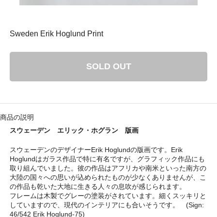
： 平成29年8月11日（金）－ 8月16日（水）
ゴリ メニュ
Sweden Erik Hoglund Print
テーブルウェア
SOLD OUT
ホーム＆インテリア
ファブリック
商品の説明
アート・カルチャー
スウェーデンのデザイナーErik Hoglundの版画です。Erik
Hoglundはガラス作品で特に有名ですが、グラフィック作品にも
取り組んでいました。彼の作品はアフリカや南米といった南方の
大陸の国々への思いが込められたものが少なくありませんが、こ
の作品も乾いた大地に生きる人々の息吹が感じられます。
フレームは木製でグレーの塗装がされています。細くスッキリと
い・配送について
していますので、現代のインテリアにも合いそうです。 (Sign:
46/542 Erik Hoglund-75)