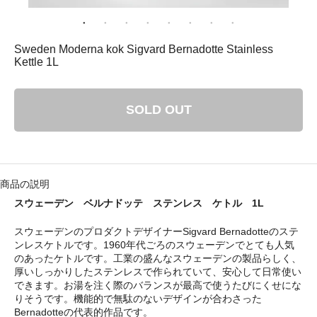
： 平成29年8月11日（金）－ 8月16日（水）
ゴリ メニュ
Sweden Moderna kok Sigvard Bernadotte Stainless
Kettle 1L
テーブルウェア
SOLD OUT
ホーム＆インテリア
ファブリック
商品の説明
アート・カルチャー
スウェーデンのプロダクトデザイナーSigvard Bernadotteのステ
ンレスケトルです。1960年代ごろのスウェーデンでとても人気
のあったケトルです。工業の盛んなスウェーデンの製品らしく、
厚いしっかりしたステンレスで作られていて、安心して日常使い
できます。お湯を注く際のバランスが最高で使うたびにくせにな
い・配送について
りそうです。機能的で無駄のないデザインが合わさった
Bernadotteの代表的作品です。