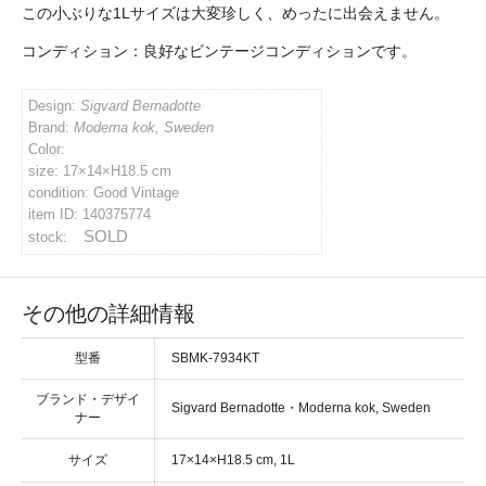
この小ぶりな1Lサイズは大変珍しく、めったに出会えません。
イバシーポリシー
コンディション：
Design:
Sigvard Bernadotte
ルマガジン
Brand:
Moderna kok, Sweden
Color:
size: 17×14×H18.5 cm
アカウント
condition: Good Vintage
item ID: 140375774
SOLD
stock:
い合わせ
その他の詳細情報
型番
SBMK-7934KT
ブランド・デザイ
・
ナー
サイズ