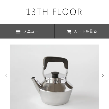
メニュー
カートを見る
お知らせ・
、下記の期間につきまして夏季休業とさせていただきます。 期間中は
いただけますが、ご対応が8月17日以降にさせていただく場合がござい
おかけ致しますが、何卒ご了承くださいますよう お願い申し上げます