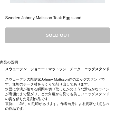
： 平成29年8月11日（金）－ 8月16日（水）
ゴリ メニュ
Sweden Johnny Mattsson Teak Egg stand
テーブルウェア
SOLD OUT
ホーム＆インテリア
ファブリック
商品の説明
アート・カルチャー
スウェーデンの彫刻家Johnny Mattsson作のエッグスタンドで
す。無垢のチーク材をろくろで削り出してあります。
水面に水滴が落ちる瞬間を切り取ったかのような滑らかなライン
が裏側にまで繋がり、どの角度から見ても美しいエッグスタンド
の姿を借りた彫刻作品です。
裏側に「JM」の刻印があります。作者自身による貴著な1点もの
い・配送について
の作品です。