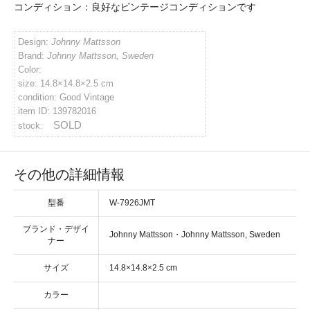
コンディション：
イバシーポリシー
Design:
Johnny Mattsson
Brand:
Johnny Mattsson, Sweden
ルマガジン
Color:
size: 14.8×14.8×2.5 cm
condition: Good Vintage
item ID: 139782016
アカウント
SOLD
stock:
い合わせ
その他の詳細情報
型番
W-7926JMT
ブランド・デザイ
・
ナー
サイズ
カラー