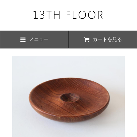
メニュー
カートを見る
お知らせ・
、下記の期間につきまして夏季休業とさせていただきます。 期間中は
いただけますが、ご対応が8月17日以降にさせていただく場合がござい
おかけ致しますが、何卒ご了承くださいますよう お願い申し上げます