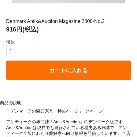
： 平成29年8月11日（金）－ 8月16日（水）
ゴリ メニュ
Denmark Antik&Auction Magazine 2000-No.2
916円(税込)
テーブルウェア
個数
ホーム＆インテリア
カートに入れる
ファブリック
アート・カルチャー
商品の説明
「デンマークの巨匠家具 特集ページ」
（4ページ）
アンティークの専門誌「Antik&Auction」のデンマーク版です。
Antik&Auctionは現在でも発行されている歴史ある雑誌で、アン
い・配送について
ティーク全般にわたり愛好家へ向け情報を発信しています。当店