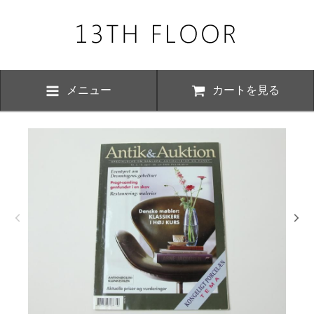
メニュー
カートを見る
お知らせ・
、下記の期間につきまして夏季休業とさせていただきます。 期間中は
いただけますが、ご対応が8月17日以降にさせていただく場合がござい
おかけ致しますが、何卒ご了承くださいますよう お願い申し上げます