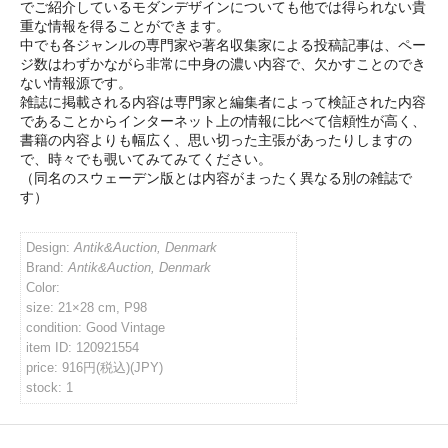
でご紹介しているモダンデザインについても他では得られない貴
重な情報を得ることができます。
イバシーポリシー
中でも各ジャンルの専門家や著名収集家による投稿記事は、ペー
ジ数はわずかながら非常に中身の濃い内容で、欠かすことのでき
ない情報源です。
ルマガジン
雑誌に掲載される内容は専門家と編集者によって検証された内容
であることからインターネット上の情報に比べて信頼性が高く、
書籍の内容よりも幅広く、思い切った主張があったりしますの
で、時々でも覗いてみてみてください。
アカウント
（同名のスウェーデン版とは内容がまったく異なる別の雑誌で
す）
い合わせ
Design:
Antik&Auction, Denmark
Brand:
Antik&Auction, Denmark
Color:
size: 21×28 cm, P98
condition: Good Vintage
item ID: 120921554
price: 916円(税込)(JPY)
stock: 1