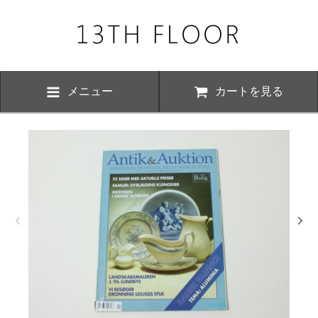
メニュー
カートを見る
お知らせ・
、下記の期間につきまして夏季休業とさせていただきます。 期間中は
いただけますが、ご対応が8月17日以降にさせていただく場合がござい
おかけ致しますが、何卒ご了承くださいますよう お願い申し上げます