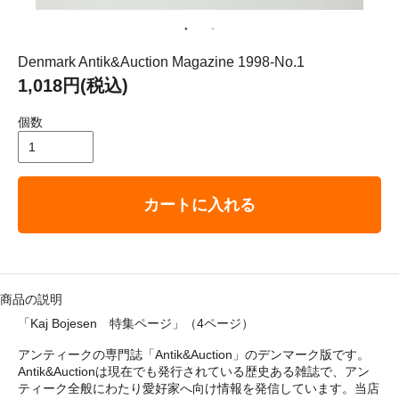
： 平成29年8月11日（金）－ 8月16日（水）
ゴリ メニュ
Denmark Antik&Auction Magazine 1998-No.1
1,018円(税込)
テーブルウェア
個数
ホーム＆インテリア
カートに入れる
ファブリック
アート・カルチャー
商品の説明
「Kaj Bojesen 特集ページ」
（4ページ）
アンティークの専門誌「Antik&Auction」のデンマーク版です。
Antik&Auctionは現在でも発行されている歴史ある雑誌で、アン
い・配送について
ティーク全般にわたり愛好家へ向け情報を発信しています。当店