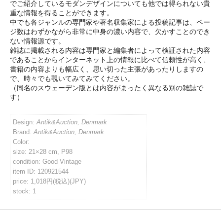
でご紹介しているモダンデザインについても他では得られない貴
重な情報を得ることができます。
イバシーポリシー
中でも各ジャンルの専門家や著名収集家による投稿記事は、ペー
ジ数はわずかながら非常に中身の濃い内容で、欠かすことのでき
ない情報源です。
ルマガジン
雑誌に掲載される内容は専門家と編集者によって検証された内容
であることからインターネット上の情報に比べて信頼性が高く、
書籍の内容よりも幅広く、思い切った主張があったりしますの
で、時々でも覗いてみてみてください。
アカウント
（同名のスウェーデン版とは内容がまったく異なる別の雑誌で
す）
い合わせ
Design:
Antik&Auction, Denmark
Brand:
Antik&Auction, Denmark
Color:
size: 21×28 cm, P98
condition: Good Vintage
item ID: 120921544
price: 1,018円(税込)(JPY)
stock: 1