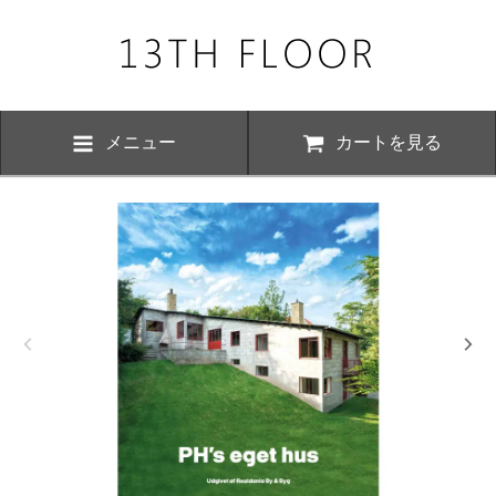
メニュー
カートを見る
お知らせ・
、下記の期間につきまして夏季休業とさせていただきます。 期間中は
いただけますが、ご対応が8月17日以降にさせていただく場合がござい
おかけ致しますが、何卒ご了承くださいますよう お願い申し上げます