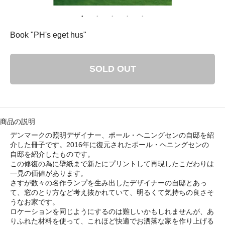
： 平成29年8月11日（金）－ 8月16日（水）
ゴリ メニュ
Book "PH's eget hus"
テーブルウェア
SOLD OUT
ホーム＆インテリア
ファブリック
商品の説明
デンマークの照明デザイナー、ポール・ヘニングセンの自邸を紹
アート・カルチャー
介した冊子です。2016年に復元されたポール・ヘニングセンの
自邸を紹介したものです。
この修復の為に壁紙まで新たにプリントして再現したこだわりは
一見の価値があります。
さすが数々の名作ランプを生み出したデザイナーの自邸とあっ
て、窓のとり方など考え抜かれていて、明るくて気持ちの良さそ
うなお家です。
い・配送について
ロケーションを同じようにするのは難しいかもしれませんが、あ
りふれた材料を使って、これほど快適でお洒落な家を作り上げる