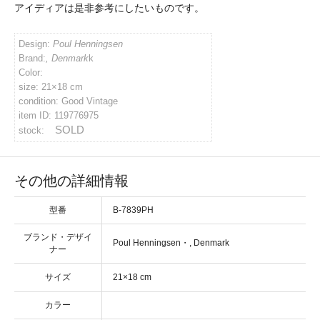
アイディアは是非参考にしたいものです。
イバシーポリシー
Design:
Poul Henningsen
Brand:
, Denmark
k
ルマガジン
Color:
size: 21×18 cm
condition: Good Vintage
item ID: 119776975
アカウント
SOLD
stock:
い合わせ
その他の詳細情報
型番
B-7839PH
ブランド・デザイ
・
ナー
サイズ
カラー