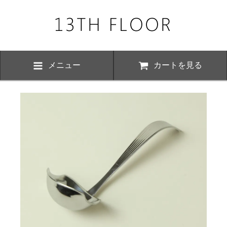
メニュー
カートを見る
お知らせ・
、下記の期間につきまして夏季休業とさせていただきます。 期間中は
いただけますが、ご対応が8月17日以降にさせていただく場合がござい
おかけ致しますが、何卒ご了承くださいますよう お願い申し上げます