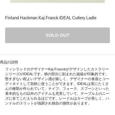
： 平成29年8月11日（金）－ 8月16日（水）
ゴリ メニュ
Finland Hackman Kaj Franck IDEAL Cutlery Ladle
テーブルウェア
SOLD OUT
ホーム＆インテリア
ファブリック
商品の説明
フィンランドのデザイナーKaj Franckがデザインしたカトラリー
アート・カルチャー
シリーズがIDEALです。柄の部分に刻まれた縦線が印象的です。
堅すぎない程よいデザイン感が嬉しく、デザイナーの食器とコー
ディネイトして気軽に使うことができます。IDEALは実にたくさ
んの種類が作られていて、ナイフ、フォーク、スプーンといった
基本的なもの以外のアイテムも充実していて、テーブル上のニー
ズに全てこたえられるほどです。レードルはカーブが美しく、ハ
ンドルのスリットが強調され独自の個性があります。
い・配送について