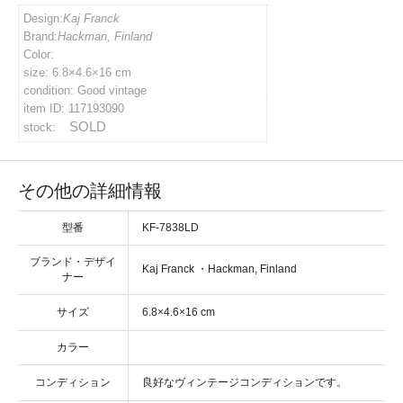
Design:
Kaj Franck
イバシーポリシー
Brand:
Hackman, Finland
Color:
size: 6.8×4.6×16 cm
ルマガジン
condition: Good vintage
item ID: 117193090
SOLD
stock:
アカウント
その他の詳細情報
い合わせ
型番
KF-7838LD
ブランド・デザイ
・
ナー
サイズ
カラー
コンディション