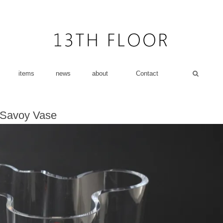
items
news
about
Contact
to Savoy Vase