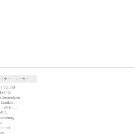
ザイナー・メーカー
k Hoglund
 Franck
i Simmulson
g Lindberg
RSS
/
ATOM
io Wirkkala
ABIA
tavsberg
la
strand
MA