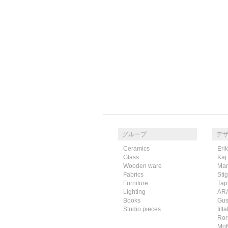
グループ
デ
Ceramics
Eri
Glass
Kaj
Wooden ware
Mar
Fabrics
Sti
Furniture
Tap
Lighting
AR
Books
Gus
Studio pieces
Iitta
Ror
Mo