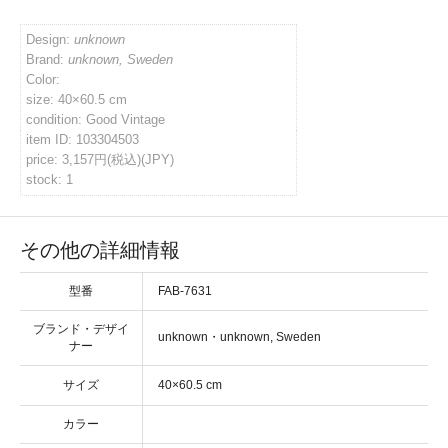
イバシーポリシー
Design:
unknown
Brand:
unknown, Sweden
Color:
size: 40×60.5 cm
ルマガジン
condition: Good Vintage
item ID: 103304503
price: 3,157円(税込)(JPY)
アカウント
stock: 1
い合わせ
その他の詳細情報
型番
FAB-7631
ブランド・デザイ
・
ナー
サイズ
カラー