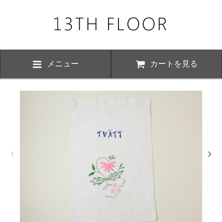
メニュー
カートを見る
お知らせ・
、下記の期間につきまして夏季休業とさせていただきます。 期間中は
いただけますが、ご対応が8月17日以降にさせていただく場合がござい
おかけ致しますが、何卒ご了承くださいますよう お願い申し上げます