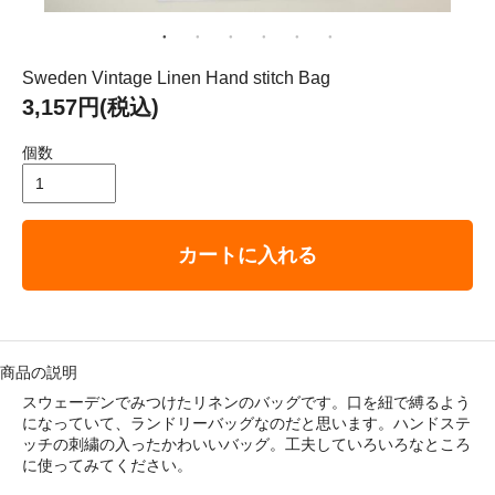
： 平成29年8月11日（金）－ 8月16日（水）
ゴリ メニュ
Sweden Vintage Linen Hand stitch Bag
3,157円(税込)
テーブルウェア
個数
ホーム＆インテリア
カートに入れる
ファブリック
アート・カルチャー
商品の説明
スウェーデンでみつけたリネンのバッグです。口を紐で縛るよう
になっていて、ランドリーバッグなのだと思います。ハンドステ
ッチの刺繍の入ったかわいいバッグ。工夫していろいろなところ
い・配送について
に使ってみてください。