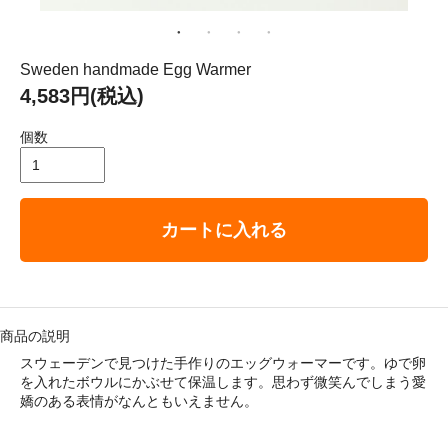
： 平成29年8月11日（金）－ 8月16日（水）
ゴリ メニュ
Sweden handmade Egg Warmer
4,583円(税込)
テーブルウェア
個数
ホーム＆インテリア
カートに入れる
ファブリック
アート・カルチャー
商品の説明
スウェーデンで見つけた手作りのエッグウォーマーです。ゆで卵
を入れたボウルにかぶせて保温します。思わず微笑んでしまう愛
嬌のある表情がなんともいえません。
い・配送について