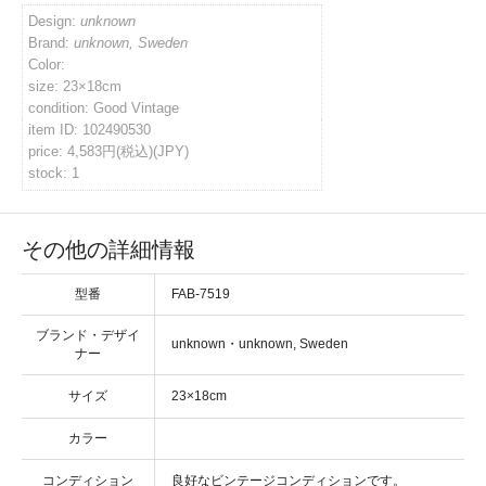
Design:
unknown
イバシーポリシー
Brand:
unknown, Sweden
Color:
size: 23×18cm
condition: Good Vintage
ルマガジン
item ID: 102490530
price: 4,583円(税込)(JPY)
stock: 1
アカウント
い合わせ
その他の詳細情報
型番
FAB-7519
ブランド・デザイ
・
ナー
サイズ
カラー
コンディション