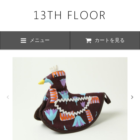
メニュー
カートを見る
お知らせ・
、下記の期間につきまして夏季休業とさせていただきます。 期間中は
いただけますが、ご対応が8月17日以降にさせていただく場合がござい
おかけ致しますが、何卒ご了承くださいますよう お願い申し上げます