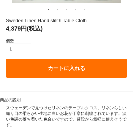
： 平成29年8月11日（金）－ 8月16日（水）
ゴリ メニュ
Sweden Linen Hand stitch Table Cloth
4,379円(税込)
テーブルウェア
個数
ホーム＆インテリア
カートに入れる
ファブリック
アート・カルチャー
商品の説明
スウェーデンで見つけたリネンのテーブルクロス。リネンらしい
織り目の柔らかい生地に白いお花が丁寧に刺繍されています。淡
い色調の落ち着いた色合いですので、普段から気軽に使えそうで
す。
い・配送について